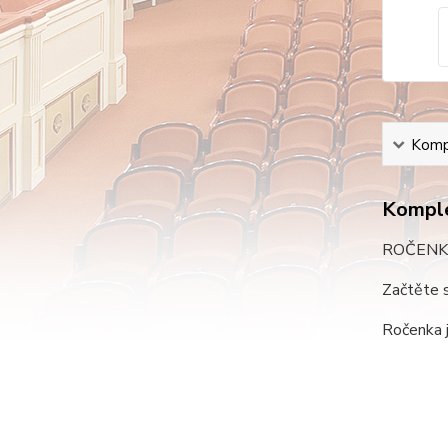
Kompl
Komple
ROČENK
Začtěte 
Ročenka j