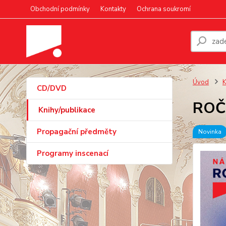
Obchodní podmínky
Kontakty
Ochrana soukromí
Úvod
K
CD/DVD
ROČ
Knihy/publikace
Propagační předměty
Novinka
Programy inscenací