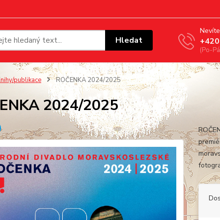
Nevíte
Hledat
+420
(Po-Pá
nihy/publikace
ROČENKA 2024/2025
ENKA 2024/2025
ROČENK
premié
moravs
fotogra
Dos