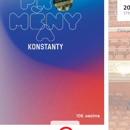
20
179
Číslo p