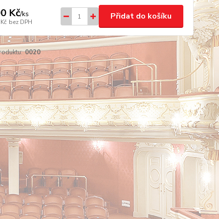
0 Kč
/
ks
Přidat do košíku
 Kč
bez DPH
roduktu:
0020