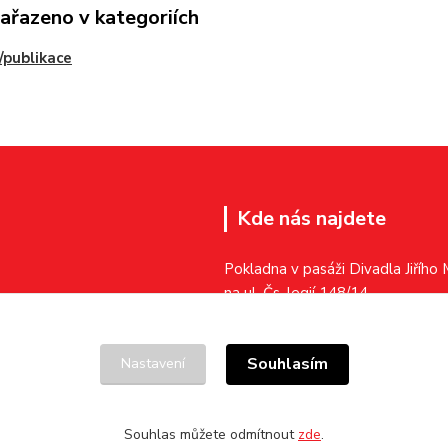
zařazeno v kategoriích
/publikace
Kde nás najdete
Pokladna v pasáži Divadla Jiřího
na ul. Čs. legií 148/14
701 04 Ostrava – Moravská Ost
Souhlasím
Nastavení
Souhlas můžete odmítnout
zde
.