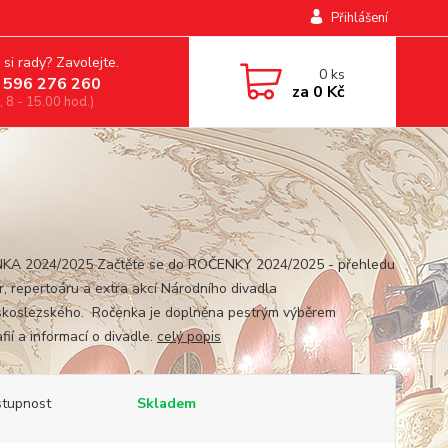
Přihlášení
 si rady? Zavolejte.
0
ks
 596 276 260
za
0 Kč
, 8 - 15.00 hod.)
A 2024/2025 Začtěte se do ROČENKY 2024/2025 - přehledu
r, repertoáru a extra akcí Národního divadla
koslezského. Ročenka je doplněna pestrým výběrem
fií a informací o divadle.
celý popis
tupnost
Skladem