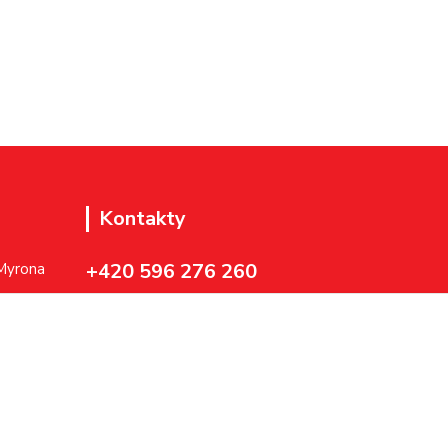
Kontakty
+420 596 276 260
 Myrona
rava
vstupenky@ndm.cz