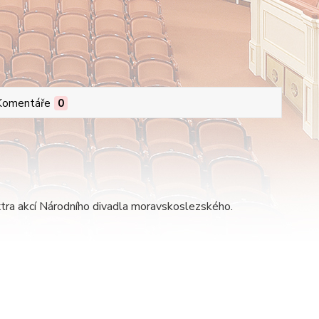
Komentáře
0
ra akcí Národního divadla moravskoslezského.