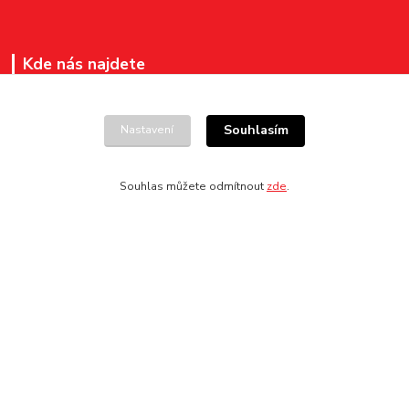
Kde nás najdete
Pokladna v pasáži Divadla Jiřího Myrona
na ul. Čs. legií 148/14
Souhlasím
Nastavení
701 04 Ostrava – Moravská Ostrava
Souhlas můžete odmítnout
zde
.
Kontakty
+420 596 276 260
vstupenky@ndm.cz