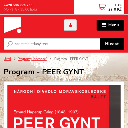
0
ks
+420 596 276 260
za
0 Kč
(Po-Pá, 8 - 15.00 hod.)
Menu
Hledat
Úvod
Programy inscenací
Program - PEER GYNT
Program - PEER GYNT