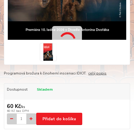
Programová brožura k činoherní inscenaci IDIOT.
celý popis
Dostupnost
Skladem
60 Kč
/
ks
60 Kč
bez DPH
Přidat do košíku