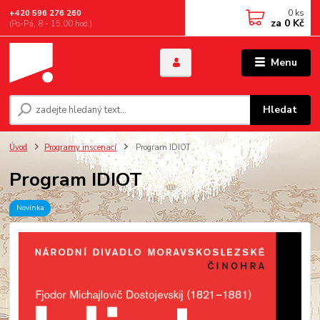
0
ks
+420 596 276 260
za
0 Kč
(Po-Pá, 8 - 15.00 hod.)
Menu
Hledat
Úvod
Programy inscenací
Program IDIOT
Program IDIOT
Novinka