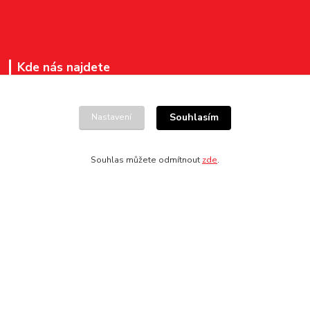
Kde nás najdete
Pokladna v pasáži Divadla Jiřího Myrona
na ul. Čs. legií 148/14
Souhlasím
Nastavení
701 04 Ostrava – Moravská Ostrava
Souhlas můžete odmítnout
zde
.
Kontakty
+420 596 276 260
vstupenky@ndm.cz