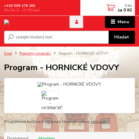
0
ks
+420 596 276 260
za
0 Kč
(Po-Pá, 8 - 15.00 hod.)
Menu
Hledat
Úvod
Programy inscenací
Program - HORNICKÉ VDOVY
Program - HORNICKÉ VDOVY
Programová brožura k inscenaci Hornické vdovy.
celý popis
Dostupnost
Skladem