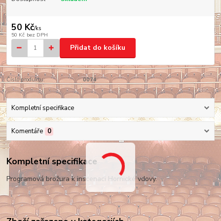
50 Kč
/
ks
50 Kč
bez DPH
Přidat do košíku
Číslo produktu:
0074
Kompletní specifikace
Komentáře
0
Kompletní specifikace
Programová brožura k inscenaci Hornické vdovy.