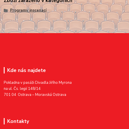
Zboží zařazeno v kategoriích
Programy inscenací
Kde nás najdete
Pokladna v pasáži Divadla Jiřího Myrona
na ul. Čs. legií 148/14
701 04 Ostrava – Moravská Ostrava
Kontakty