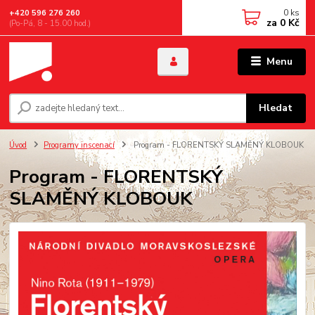
0
ks
+420 596 276 260
za
0 Kč
(Po-Pá, 8 - 15.00 hod.)
Menu
Hledat
Úvod
Programy inscenací
Program - FLORENTSKÝ SLAMĚNÝ KLOBOUK
Program - FLORENTSKÝ
SLAMĚNÝ KLOBOUK