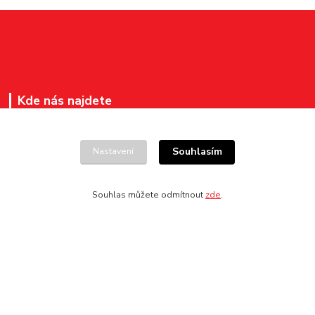
Kde nás najdete
Pokladna v pasáži Divadla Jiřího Myrona
na ul. Čs. legií 148/14
Souhlasím
Nastavení
701 04 Ostrava – Moravská Ostrava
Souhlas můžete odmítnout
zde
.
Kontakty
+420 596 276 260
vstupenky@ndm.cz