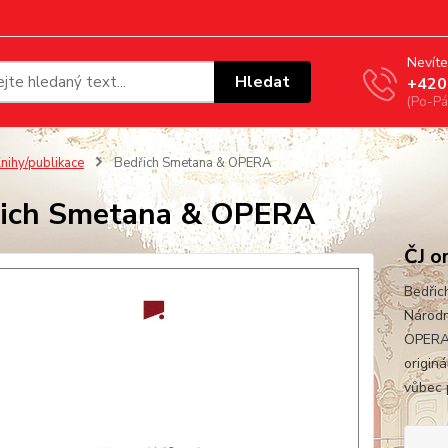
Nevíte
Hledat
+420
(Po-Pá
nihy/publikace
Bedřich Smetana & OPERA
řich Smetana & OPERA
ČJ or
Bedřic
Národn
OPERA 
originá
vůbec p