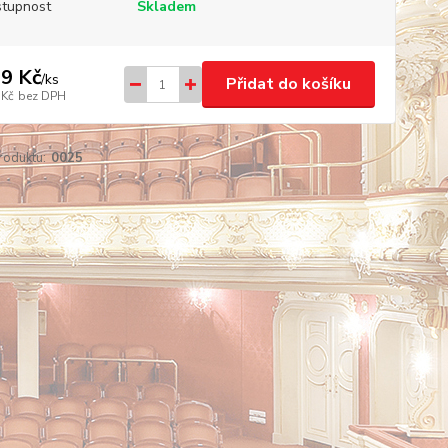
tupnost
Skladem
9 Kč
/
ks
Přidat do košíku
 Kč
bez DPH
roduktu:
0025