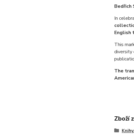
Bedřich
In celebr
collecti
English 
This mark
diversity
publicati
The tran
American
Zboží 
Knihy