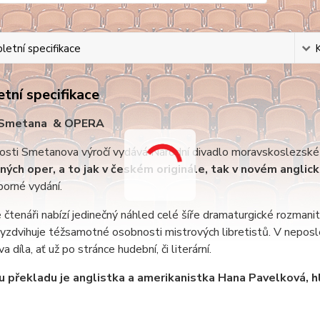
etní specifikace
tní specifikace
 Smetana & OPERA
tosti Smetanova výročí vydává Národní divadlo moravskoslezské
ých oper, a to jak v českém originále, tak v novém
anglic
borné vydání.
 čtenáři nabízí jedinečný náhled celé šíře dramaturgické rozmanit
vyzdvihuje téžsamotné osobnosti mistrových libretistů. V neposl
 díla, ať už po stránce hudební, či literární.
 překladu je anglistka a amerikanistka Hana Pavelková, 