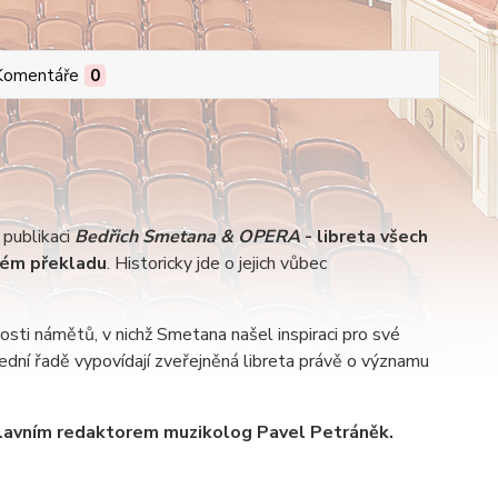
Komentáře
0
 publikaci
Bedřich Smetana & OPERA
- libreta všech
kém překladu
. Historicky jde o jejich vůbec
osti námětů, v nichž Smetana našel inspiraci pro své
ední řadě vypovídají zveřejněná libreta právě o významu
hlavním redaktorem muzikolog Pavel Petráněk.