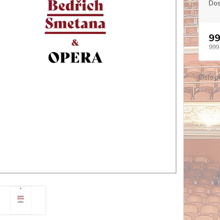
Dos
99
999
Číslo p