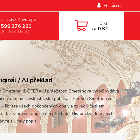
Přihlášení
 si rady? Zavolejte.
0
ks
 596 276 260
za
0 Kč
, 8 - 15.00 hod.)
iginál / AJ překlad
h Smetana & OPERA U příležitosti Smetanova výročí vydává
í divadlo moravskoslezské publikaci Bedřich Smetana &
- libreta všech dokončených oper, a to jak v českém
le, tak v novém anglickém překladu. Historicky jde o jejich
rvní s...
celý popis