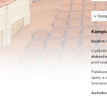
Kompl
Komple
Bedřich
U příleži
dokončen
první sou
Publikace
opery, a 
Smetanova
Autorkou