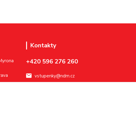
Kontakty
+420 596 276 260
 Myrona
rava
vstupenky@ndm.cz
Vytvořeno na
Eshop-rychle.cz