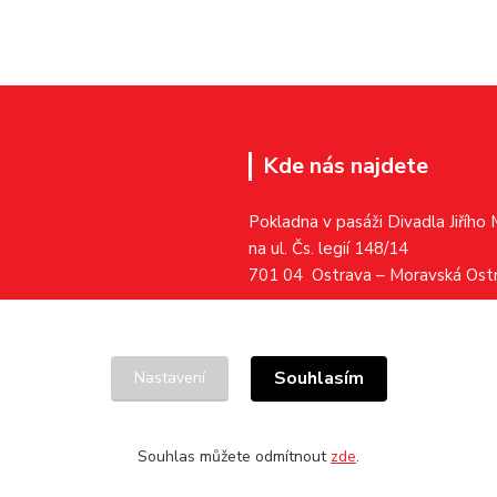
Kde nás najdete
Pokladna v pasáži Divadla Jiřího
na ul. Čs. legií 148/14
701 04 Ostrava – Moravská Ost
Souhlasím
Nastavení
Souhlas můžete odmítnout
zde
.