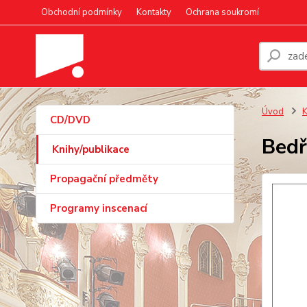
Obchodní podmínky
Kontakty
Ochrana soukromí
Úvod
K
CD/DVD
Bed
Knihy/publikace
Propagační předměty
Programy inscenací