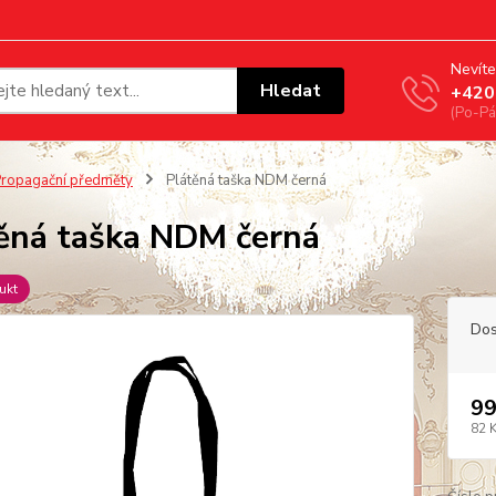
Nevíte
Hledat
+420
(Po-Pá
ropagační předměty
Plátěná taška NDM černá
ěná taška NDM černá
ukt
Dos
99
82 