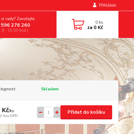
Přihlášení
 si rady? Zavolejte.
0
ks
 596 276 260
za
0 Kč
, 8 - 15.00 hod.)
tupnost
Skladem
 Kč
/
ks
Přidat do košíku
Kč
bez DPH