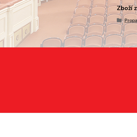
Zboží 
Prop