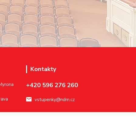
Kontakty
+420 596 276 260
 Myrona
rava
vstupenky@ndm.cz