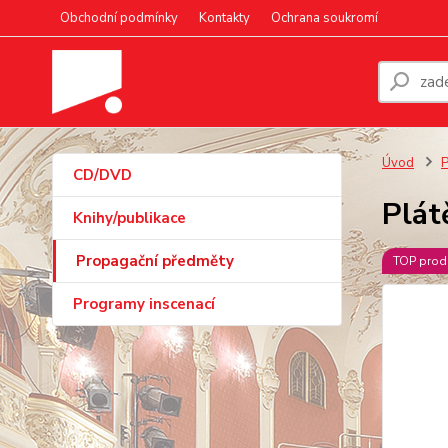
Obchodní podmínky
Kontakty
Ochrana soukromí
Úvod
P
CD/DVD
Plát
Knihy/publikace
Propagační předměty
TOP prod
Programy inscenací