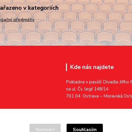
zařazeno v kategoriích
agační předměty
Kde nás najdete
Pokladna v pasáži Divadla Jiřího
na ul. Čs. legií 148/14
701 04 Ostrava – Moravská Ost
Souhlasím
Nastavení